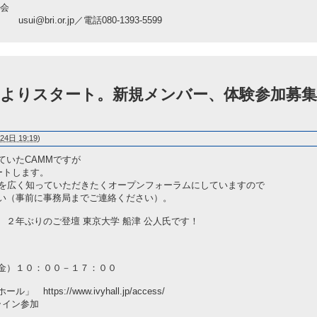
究会
.or.jp／電話080-1393-5599
（金）よりスタート。新規メンバー、体験参加募集
24日 19:19
)
ていたCAMMですが
ートします。
動を広く知っていただきたくオープンフォーラムにしていますので
い（事前に事務局までご連絡ください）。
２年ぶりのご登壇 東京大学 船津 公人氏です！
金）１０：００－１７：００
ps://www.ivyhall.jp/access/
イン参加