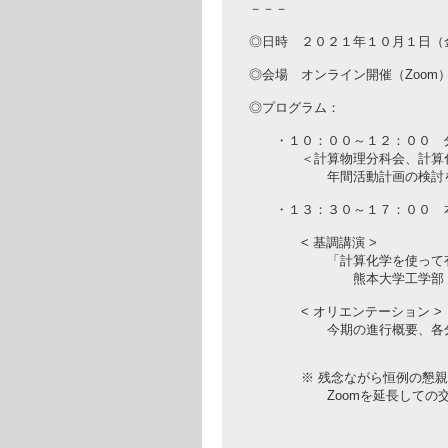
－－－
◎日時 ２０２１年１０月１日（
◎会場 オンライン開催（Zoom
◎プログラム：
・１０：００～１２：００ 分
＜計算物理分科会、計算化学
年間活動計画の検討を行い
・１３：３０～１７：００ 本
< 基調講演 >
「計算化学を使って有用な天
熊本大学工学部 材料・
< オリエンテーション >
今期の進行概要、各分科会
※ 残念ながら恒例の懇親会は
Zoomを延長しての交流会