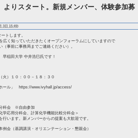
5（火）よりスタート。新規メンバー、体験参加募
 3日 15:49
)
タートします。
動を広く知っていただきたくオープンフォーラムにしていますので
い（事前に事務局までご連絡ください）。
、早稲田大学 中井浩巳氏です！
（火）１０：００－１８：３０
ps://www.ivyhall.jp/access/
科会 ※自由参加
応用分科会、計算化学機能比較分科会＞
ます。新メンバーからの提案も大歓迎です。
例会（基調講演・オリエンテーション・懇親会）