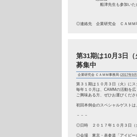
船津先生も参加いただける
◎連絡先 企業研究会 ＣＡＭＭ事務局 薄
第31期は10月3
募集中
企業研究会 ＣＡＭＭ事務局
(
2017年9月
第３１期は１０月３日（火）にス
毎年１０月は、CAMMの活動を
ご興味ある方、ぜひお運びくださ
初回本例会のスペシャルゲストは、
－－－
◎日時 ２０１７年１０月３日（
◎会場 東京・表参道「アイビーホール」 htt