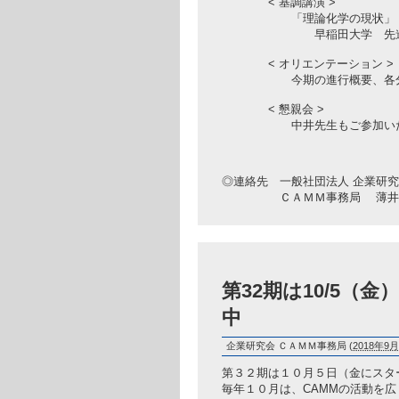
< 基調講演 >
「理論化学の現状」
早稲田大学 先進理工学部
< オリエンテーション >
今期の進行概要、各分科会
< 懇親会 >
中井先生もご参加いただけ
◎連絡先 一般社団法人 企業研
ＣＡＭＭ事務局 薄井 usui@bri
第32期は10/5
中
企業研究会 ＣＡＭＭ事務局
(
2018年9月
第３２期は１０月５日（金にスタ
毎年１０月は、CAMMの活動を