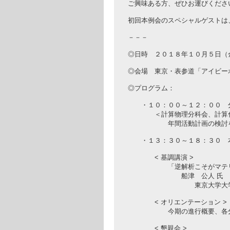
ご興味ある方、ぜひお運びくださ
初回本例会のスペシャルゲストは
－－－
◎日時 ２０１８年１０月５日（
◎会場 東京・表参道「アイビーホール」 htt
◎プログラム：
・１０：００～１２：００ 分
＜計算物理分科会、計算化学
年間活動計画の検討を行い
・１３：３０～１８：３０ 本
< 基調講演 >
「逆解析こそがマテリアル
船津 公人 氏
東京大学大学院 工学系
< オリエンテーション >
今期の進行概要、各分科会
< 懇親会 >