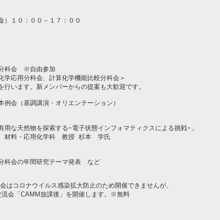
金）１０：００－１７：００
）
科会 ※自由参加
応用分科会、計算化学機能比較分科会＞
ます。新メンバーからの提案も大歓迎です。
例会（基調講演・オリエンテーション）
然物を探索する−電子状態インフォマティクスによる挑戦−」
応用化学科 教授 杉本 学氏
の年間研究テーマ発表 など
コロナウイルス感染拡大防止のため開催できませんが、
「CAMM放課後」を開催します。※無料