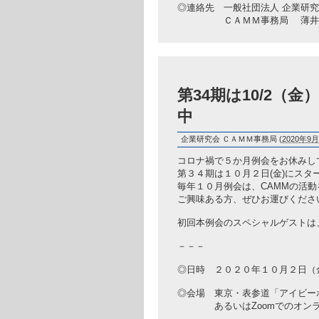
◎連絡先 一般社団法人 企業研
ＣＡＭＭ事務局 薄井 usui@bri
第34期は10/2
中
企業研究会 ＣＡＭＭ事務局
(
2020年9月
コロナ禍で５か月例会をお休みし
第３４期は１０月２日(金)にスタ
毎年１０月例会は、CAMMの活
ご興味ある方、ぜひお運びくださ
初回本例会のスペシャルゲストは、
－－－
◎日時 ２０２０年１０月２日（
◎会場 東京・表参道「アイビーホール」 htt
あるいはZoomでのオンラ