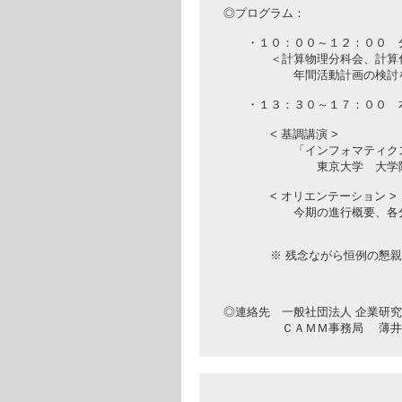
◎プログラム：
・１０：００～１２：００ 分
＜計算物理分科会、計算化学
年間活動計画の検討を行い
・１３：３０～１７：００ 本
< 基調講演 >
「インフォマティクスを実
東京大学 大学院 工学系研
< オリエンテーション >
今期の進行概要、各分科会
※ 残念ながら恒例の懇親会は
◎連絡先 一般社団法人 企業研
ＣＡＭＭ事務局 薄井 usui@bri