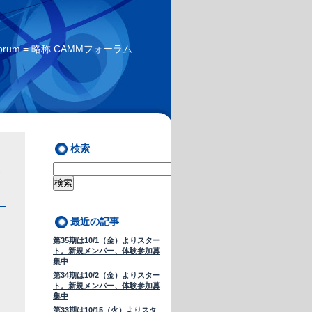
 Forum = 略称 CAMMフォーラム
検索
最近の記事
第35期は10/1（金）よりスター
ト。新規メンバー、体験参加募
集中
第34期は10/2（金）よりスター
う
ト。新規メンバー、体験参加募
集中
第33期は10/15（火）よりスタ