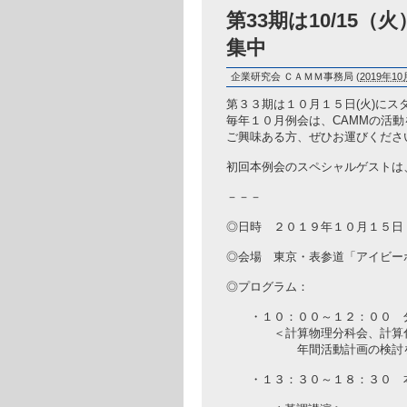
第33期は10/1
集中
企業研究会 ＣＡＭＭ事務局
(
2019年10月
第３３期は１０月１５日(火)にス
毎年１０月例会は、CAMMの活
ご興味ある方、ぜひお運びくださ
初回本例会のスペシャルゲストは
－－－
◎日時 ２０１９年１０月１５日
◎会場 東京・表参道「アイビーホール」 htt
◎プログラム：
・１０：００～１２：００ 分
＜計算物理分科会、計算化学
年間活動計画の検討を行い
・１３：３０～１８：３０ 本