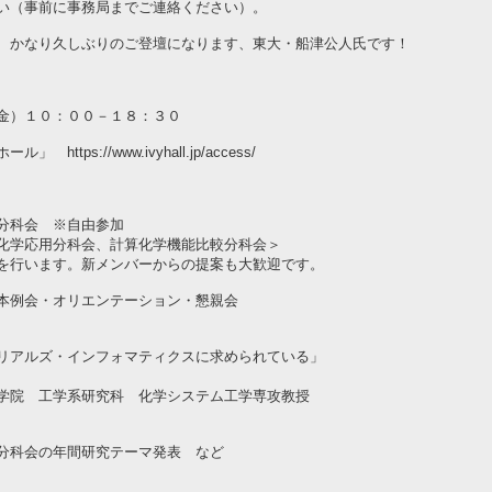
い（事前に事務局までご連絡ください）。
、かなり久しぶりのご登壇になります、東大・船津公人氏です！
金）１０：００－１８：３０
ps://www.ivyhall.jp/access/
科会 ※自由参加
応用分科会、計算化学機能比較分科会＞
ます。新メンバーからの提案も大歓迎です。
例会・オリエンテーション・懇親会
ズ・インフォマティクスに求められている」
研究科 化学システム工学専攻教授
の年間研究テーマ発表 など