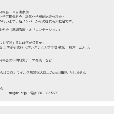
科会 ※自由参加
応用分科会、計算化学機能比較分科会＞
ます。新メンバーからの提案も大歓迎です。
例会（基調講演・オリエンテーション）
践するには何が必要か」
究科 化学システム工学専攻 教授 船津 公人 氏
の年間研究テーマ発表 など
コロナウイルス感染拡大防止のため開催いたしません
究会
.or.jp／電話080-1393-5599