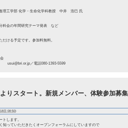
 化学・生命化学科教授 中井 浩巳 氏
の年間研究テーマ発表 など
る予定です。参加料無料。
究会
.or.jp／電話080-1393-5599
（金）よりスタート。新規メンバー、体験参加募集
18日 08:50
)
ートします。
広く知っていただきたくオープンフォーラムにしていますので