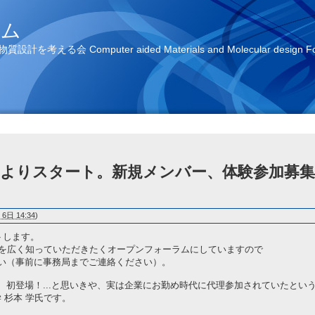
ラム
る会 Computer aided Materials and Molecular design
（金）よりスタート。新規メンバー、体験参加募集
6日 14:34
)
トします。
動を広く知っていただきたくオープンフォーラムにしていますので
い（事前に事務局までご連絡ください）。
、初登場！...と思いきや、実は企業にお勤め時代に代理参加されていたとい
 杉本 学氏です。