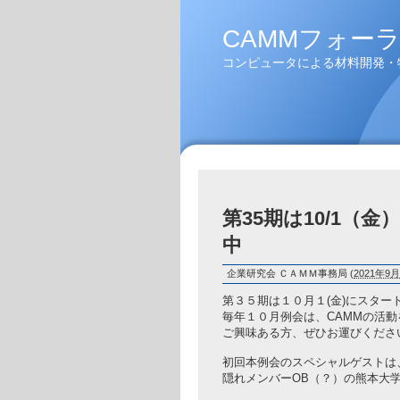
CAMMフォー
コンピュータによる材料開発・物質設計を考え
第35期は10/1
中
企業研究会 ＣＡＭＭ事務局
(
2021年9月 
第３５期は１０月１(金)にスター
毎年１０月例会は、CAMMの活
ご興味ある方、ぜひお運びくださ
初回本例会のスペシャルゲストは
隠れメンバーOB（？）の熊本大学